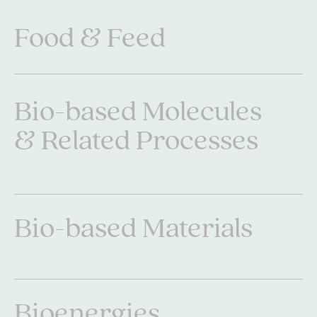
Food & Feed
Food & Feed
Bio-based Molecules
Bio-based Molecules
& Related Processes
& Related Processes
Bio-based Materials
Bio-based Materials
Bioenergies