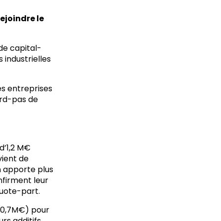
joindre le
 de capital-
s industrielles
s entreprises
ord-pas de
d’1,2 M€
vient de
n apporte plus
nfirment leur
quote-part.
 (0,7M€) pour
rs additifs