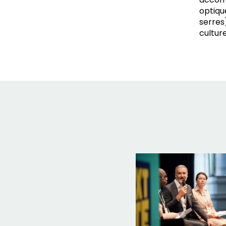
optiqu
serres
cultur