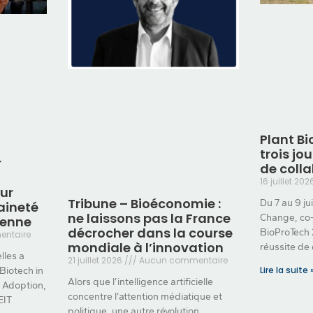
Plant Bi
trois jo
r
de coll
16 juillet 20
ur
Tribune – Bioéconomie :
Du 7 au 9 ju
aineté
ne laissons pas la France
Change, co-
éenne
décrocher dans la course
BioProTech 2
ntaire
mondiale à l’innovation
réussite de 
lles a
21 juillet 2026
Aucun commentaire
Lire la suite 
 Biotech in
Alors que l’intelligence artificielle
o Adoption,
concentre l’attention médiatique et
EIT
politique, une autre révolution