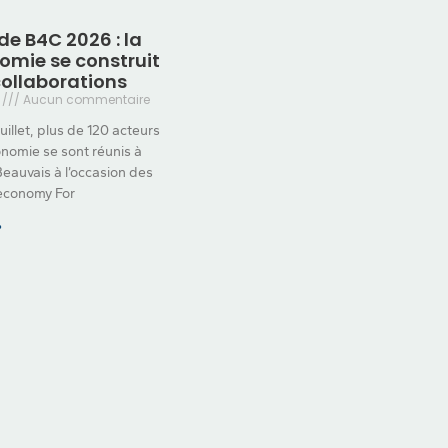
de B4C 2026 : la
omie se construit
collaborations
6
Aucun commentaire
juillet, plus de 120 acteurs
onomie se sont réunis à
Beauvais à l’occasion des
economy For
»