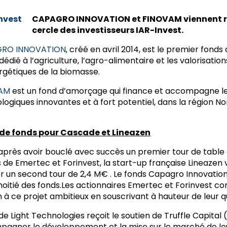
CAPAGRO INNOVATION et FINOVAM viennent re
cercle des investisseurs IAR-Invest.
RO INNOVATION
, créé en avril 2014, est le premier fonds
dédié à l’agriculture, l’agro-alimentaire et les valorisation
rgétiques de la biomasse.
VAM
est un fond d’amorçage qui finance et accompagne le
logiques innovantes et à fort potentiel, dans la région N
 de fonds pour Cascade et Lineazen
après avoir bouclé avec succès un premier tour de table 
 de Emertec et Forinvest, la start-up française Lineazen 
ser un second tour de 2,4 M€ . Le fonds Capagro Innovatio
moitié des fonds.Les actionnaires Emertec et Forinvest co
n à ce projet ambitieux en souscrivant à hauteur de leur 
e Light Technologies reçoit le soutien de Truffle Capital
agner le développement et la mise sur le marché de leu