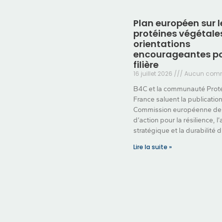
Plan européen sur l
protéines végétales
orientations
encourageantes po
filière
16 juillet 2026
Aucun comm
B4C et la communauté Prot
France saluent la publication
Commission européenne de 
d’action pour la résilience, 
stratégique et la durabilité 
Lire la suite »