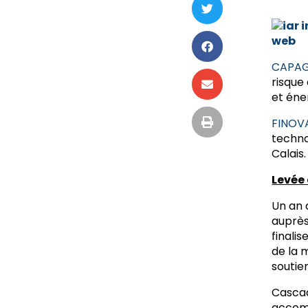
CAPAG
risque 
et éne
FINO
techno
Calais.
Levée
Un an 
auprès
finali
de la 
soutie
Cascad
accomp