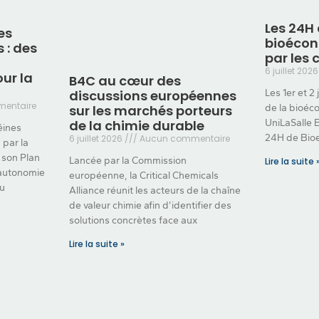
Les 24H 
es
bioécon
 : des
par les 
6 juillet 202
ur la
B4C au cœur des
discussions européennes
Les 1er et 2 
entaire
sur les marchés porteurs
de la bioéc
de la chimie durable
UniLaSalle 
éines
24H de Bio
6 juillet 2026
Aucun commentaire
 par la
son Plan
Lancée par la Commission
Lire la suite 
l’autonomie
européenne, la Critical Chemicals
du
Alliance réunit les acteurs de la chaîne
de valeur chimie afin d’identifier des
solutions concrètes face aux
Lire la suite »