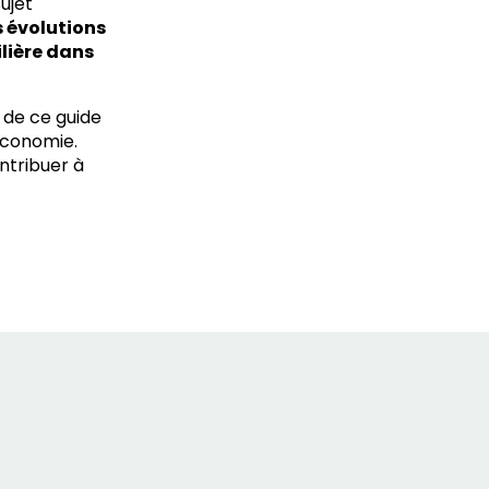
ujet
s évolutions
ilière dans
 de ce guide
oéconomie.
ntribuer à