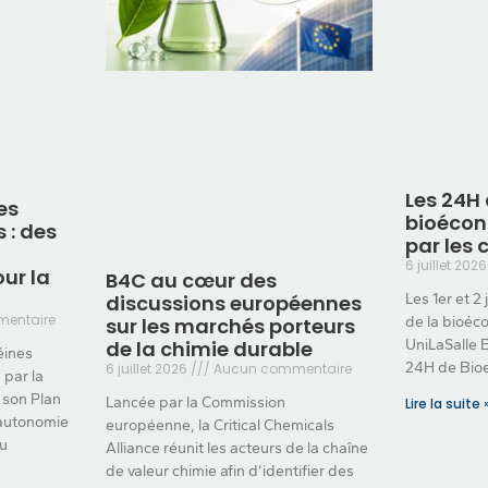
Les 24H 
es
bioécon
 : des
par les 
6 juillet 202
ur la
B4C au cœur des
discussions européennes
Les 1er et 2 
entaire
sur les marchés porteurs
de la bioéc
de la chimie durable
UniLaSalle 
éines
24H de Bio
6 juillet 2026
Aucun commentaire
 par la
son Plan
Lancée par la Commission
Lire la suite 
l’autonomie
européenne, la Critical Chemicals
du
Alliance réunit les acteurs de la chaîne
de valeur chimie afin d’identifier des