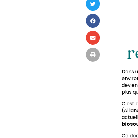
r
Dans u
enviro
devien
plus q
C’est 
(Allia
actuel
bioso
Ce doc