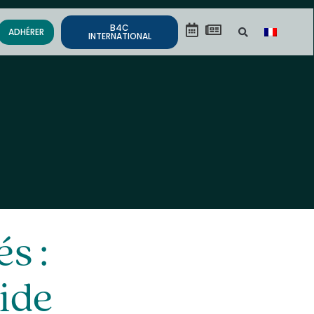
B4C
ADHÉRER
INTERNATIONAL
s :
ide