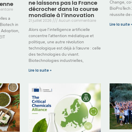
ne laissons pas la France
Change, co-
éenne
décrocher dans la course
BioProTech 2
ntaire
mondiale à l’innovation
réussite de 
lles a
21 juillet 2026
Aucun commentaire
Lire la suite 
 Biotech in
Alors que l’intelligence artificielle
o Adoption,
concentre l’attention médiatique et
EIT
politique, une autre révolution
technologique est déjà à l’œuvre : celle
des technologies du vivant.
Biotechnologies industrielles,
Lire la suite »