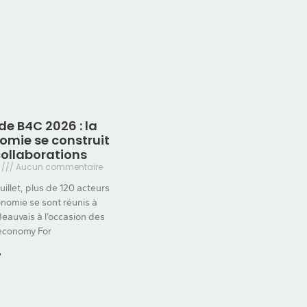
de B4C 2026 : la
omie se construit
collaborations
6
Aucun commentaire
juillet, plus de 120 acteurs
onomie se sont réunis à
Beauvais à l’occasion des
economy For
»