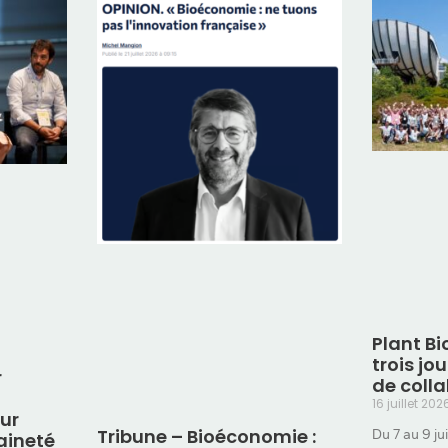
Plant Bi
trois jo
r
de coll
16 juillet 20
ur
Tribune – Bioéconomie :
Du 7 au 9 ju
aineté