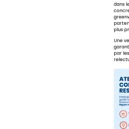
dans l
concre
greenw
parten
plus p
Une ver
garant
par les
relect