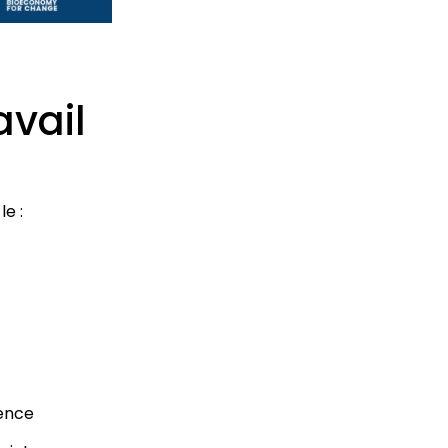
avail
le :
ience