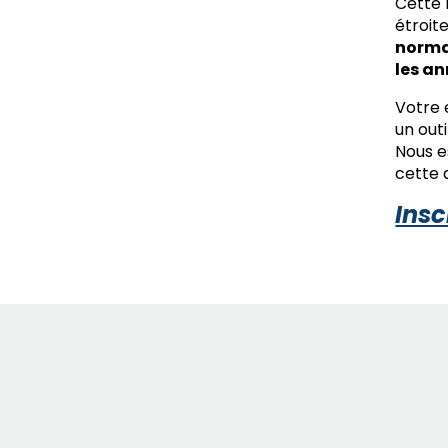
Cette 
étroit
normat
les an
Votre 
un out
Nous e
cette 
Insc