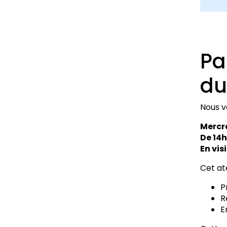
Pa
du
Nous vo
Mercre
De 14
En vi
Cet ate
P
R
E