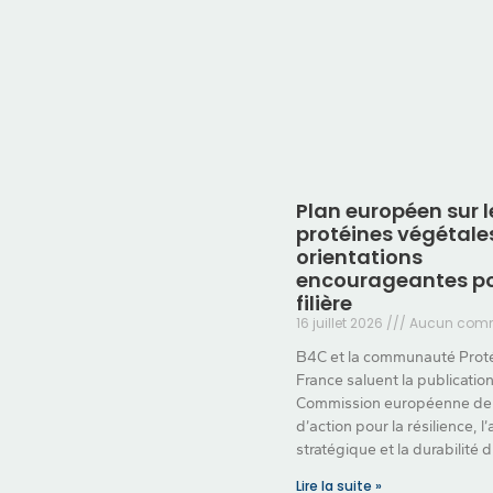
Plan européen sur l
protéines végétales
orientations
encourageantes po
filière
16 juillet 2026
Aucun comm
B4C et la communauté Prot
France saluent la publication
Commission européenne de 
d’action pour la résilience, 
stratégique et la durabilité 
Lire la suite »