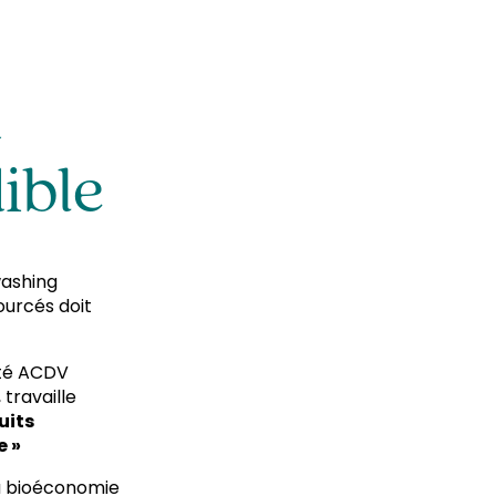
n
ible
washing
ourcés doit
uté ACDV
 travaille
uits
e »
a bioéconomie