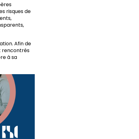
pères
es risques de
ents,
nsparents,
ation. Afin de
ux rencontrés
ère à sa